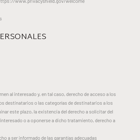
: https://www.privacyshield.gov/welcome
s
 PERSONALES
en al interesado y, en tal caso, derecho de acceso a los
os destinatarios o las categorías de destinatarios a los
r este plazo, la existencia del derecho a solicitar del
l interesado o a oponerse a dicho tratamiento, derecho a
echo a ser informado de las garantías adecuadas