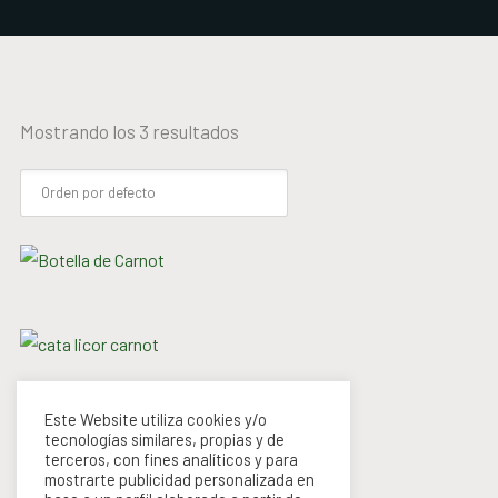
Mostrando los 3 resultados
BOTELLA DE CARNOT
Valorado en
5.00
CATA DE CARNOT
19,00
€
IVA incluido
de 5
Este Website utiliza cookies y/o
tecnologías similares, propias y de
Valorado en
5.00
terceros, con fines analíticos y para
REGALA LA EXPERIENCIA
Desde:
12,00
€
AÑADIR AL CARRITO
de 5
IVA incluido
mostrarte publicidad personalizada en